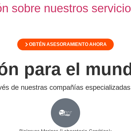
n sobre nuestros servici
OBTÉN ASESORAMIENTO AHORA
ón
para el mun
vés de nuestras compañías especializadas
Biolarvas Marinas (Laboratorio Genético):